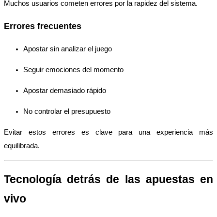
Muchos usuarios cometen errores por la rapidez del sistema.
Errores frecuentes
Apostar sin analizar el juego
Seguir emociones del momento
Apostar demasiado rápido
No controlar el presupuesto
Evitar estos errores es clave para una experiencia más
equilibrada.
Tecnología detrás de las apuestas en
vivo