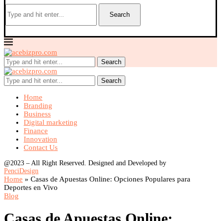
Search
Search
Search
Home
Branding
Business
Digital marketing
Finance
Innovation
Contact Us
@2023 – All Right Reserved. Designed and Developed by
PenciDesign
Home
»
Casas de Apuestas Online: Opciones Populares para
Deportes en Vivo
Blog
Casas de Apuestas Online: