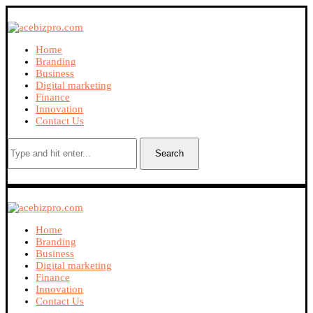
Home
Branding
Business
Digital marketing
Finance
Innovation
Contact Us
Search
Home
Branding
Business
Digital marketing
Finance
Innovation
Contact Us