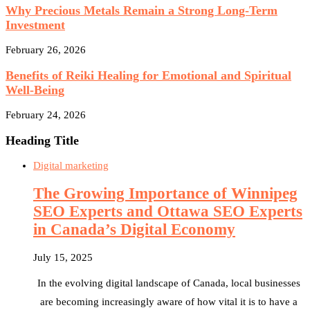
Why Precious Metals Remain a Strong Long-Term
Investment
February 26, 2026
Benefits of Reiki Healing for Emotional and Spiritual
Well-Being
February 24, 2026
Heading Title
Digital marketing
The Growing Importance of Winnipeg
SEO Experts and Ottawa SEO Experts
in Canada’s Digital Economy
July 15, 2025
In the evolving digital landscape of Canada, local businesses
are becoming increasingly aware of how vital it is to have a