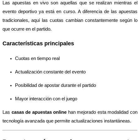
Las apuestas en vivo son aquellas que se realizan mientras el
evento deportivo ya está en curso. A diferencia de las apuestas
tradicionales, aquí las cuotas cambian constantemente según lo
que ocurre en el partido.
Características principales
Cuotas en tiempo real
Actualización constante del evento
Posibilidad de apostar durante el partido
Mayor interacción con el juego
Las
casas de apuestas online
han mejorado esta modalidad con
tecnología avanzada que permite actualizaciones instantáneas.