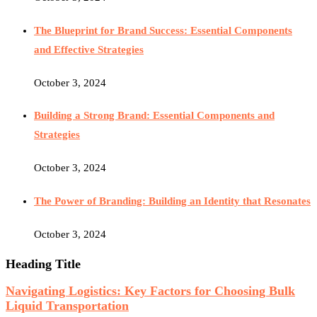
The Blueprint for Brand Success: Essential Components
and Effective Strategies
October 3, 2024
Building a Strong Brand: Essential Components and
Strategies
October 3, 2024
The Power of Branding: Building an Identity that Resonates
October 3, 2024
Heading Title
Navigating Logistics: Key Factors for Choosing Bulk
Liquid Transportation