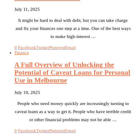
July 11, 2025
It might be hard to deal with debt, but you can take charge
and fix your finances one step at a time. One of the best ways
to make high-interest …
0
Facebook
Twitter
Pinterest
Email
Finance
A Full Overview of Unlocking the
Potential of Caveat Loans for Personal
Use in Melbourne
July 10, 2025
People who need money quickly are increasingly turning to
caveat loans as a way to get it. People who have terrible credit
or other financial problems may not be able …
0
Facebook
Twitter
Pinterest
Email