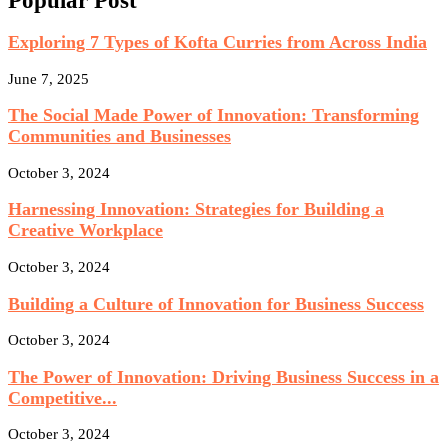
Popular Post
Exploring 7 Types of Kofta Curries from Across India
June 7, 2025
The Social Made Power of Innovation: Transforming
Communities and Businesses
October 3, 2024
Harnessing Innovation: Strategies for Building a
Creative Workplace
October 3, 2024
Building a Culture of Innovation for Business Success
October 3, 2024
The Power of Innovation: Driving Business Success in a
Competitive...
October 3, 2024