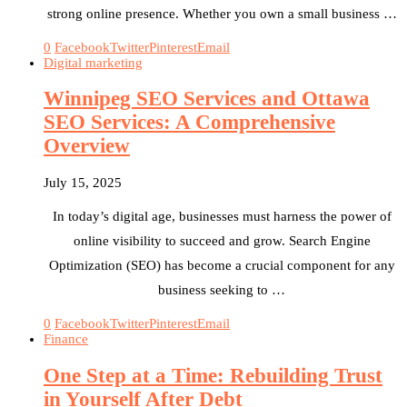
strong online presence. Whether you own a small business …
0
Facebook
Twitter
Pinterest
Email
Digital marketing
Winnipeg SEO Services and Ottawa
SEO Services: A Comprehensive
Overview
July 15, 2025
In today’s digital age, businesses must harness the power of
online visibility to succeed and grow. Search Engine
Optimization (SEO) has become a crucial component for any
business seeking to …
0
Facebook
Twitter
Pinterest
Email
Finance
One Step at a Time: Rebuilding Trust
in Yourself After Debt