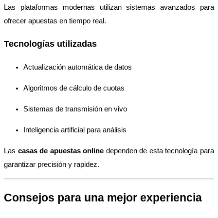
Las plataformas modernas utilizan sistemas avanzados para
ofrecer apuestas en tiempo real.
Tecnologías utilizadas
Actualización automática de datos
Algoritmos de cálculo de cuotas
Sistemas de transmisión en vivo
Inteligencia artificial para análisis
Las
casas de apuestas online
dependen de esta tecnología para
garantizar precisión y rapidez.
Consejos para una mejor experiencia