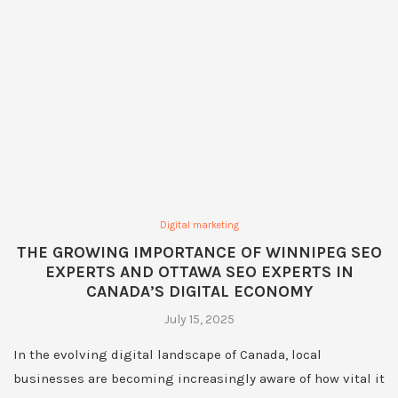
Digital marketing
THE GROWING IMPORTANCE OF WINNIPEG SEO
EXPERTS AND OTTAWA SEO EXPERTS IN
CANADA’S DIGITAL ECONOMY
July 15, 2025
In the evolving digital landscape of Canada, local
businesses are becoming increasingly aware of how vital it