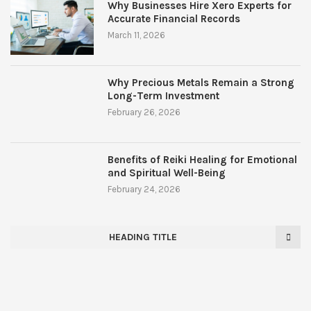
Why Businesses Hire Xero Experts for
Accurate Financial Records
March 11, 2026
Why Precious Metals Remain a Strong
Long-Term Investment
February 26, 2026
Benefits of Reiki Healing for Emotional
and Spiritual Well-Being
February 24, 2026
HEADING TITLE