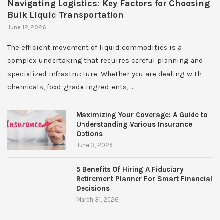
Navigating Logistics: Key Factors for Choosing
Bulk Liquid Transportation
June 12, 2026
The efficient movement of liquid commodities is a
complex undertaking that requires careful planning and
specialized infrastructure. Whether you are dealing with
chemicals, food-grade ingredients, …
Maximizing Your Coverage: A Guide to
Understanding Various Insurance
Options
June 3, 2026
5 Benefits Of Hiring A Fiduciary
Retirement Planner For Smart Financial
Decisions
March 31, 2026