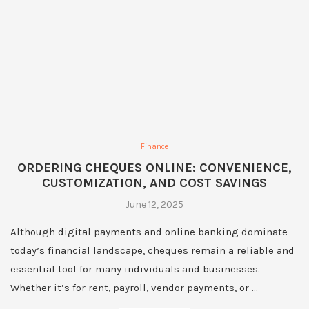
Finance
ORDERING CHEQUES ONLINE: CONVENIENCE,
CUSTOMIZATION, AND COST SAVINGS
June 12, 2025
Although digital payments and online banking dominate
today’s financial landscape, cheques remain a reliable and
essential tool for many individuals and businesses.
Whether it’s for rent, payroll, vendor payments, or …