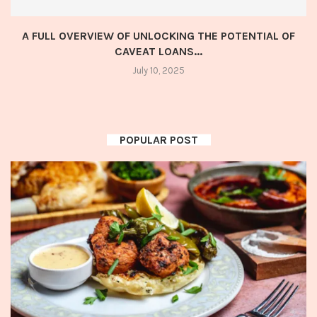
A FULL OVERVIEW OF UNLOCKING THE POTENTIAL OF
CAVEAT LOANS...
July 10, 2025
POPULAR POST