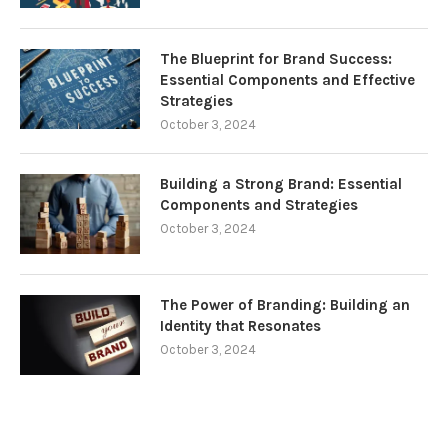
The Blueprint for Brand Success:
Essential Components and Effective
Strategies
October 3, 2024
Building a Strong Brand: Essential
Components and Strategies
October 3, 2024
The Power of Branding: Building an
Identity that Resonates
October 3, 2024