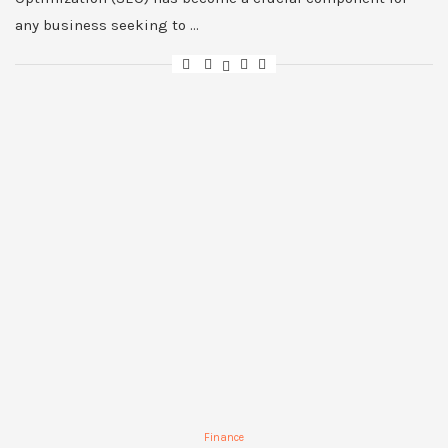
any business seeking to …
Finance