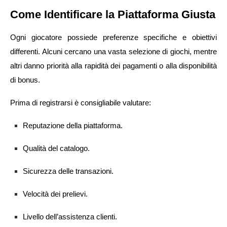
Come Identificare la Piattaforma Giusta
Ogni giocatore possiede preferenze specifiche e obiettivi
differenti. Alcuni cercano una vasta selezione di giochi, mentre
altri danno priorità alla rapidità dei pagamenti o alla disponibilità
di bonus.
Prima di registrarsi è consigliabile valutare:
Reputazione della piattaforma.
Qualità del catalogo.
Sicurezza delle transazioni.
Velocità dei prelievi.
Livello dell’assistenza clienti.