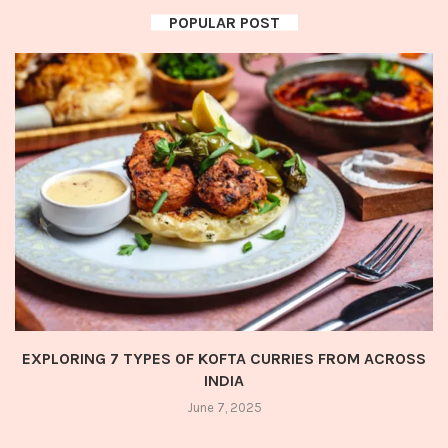
POPULAR POST
EXPLORING 7 TYPES OF KOFTA CURRIES FROM ACROSS
INDIA
June 7, 2025