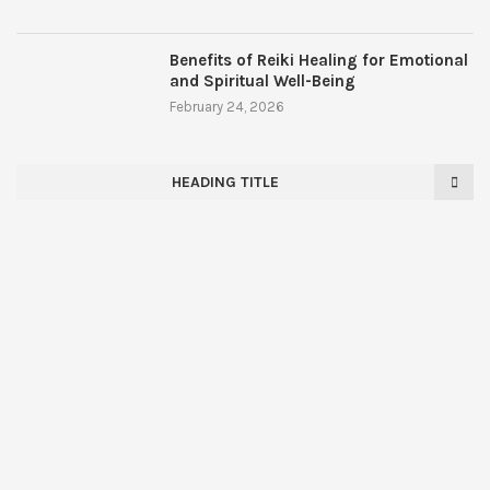
Benefits of Reiki Healing for Emotional
and Spiritual Well-Being
February 24, 2026
HEADING TITLE