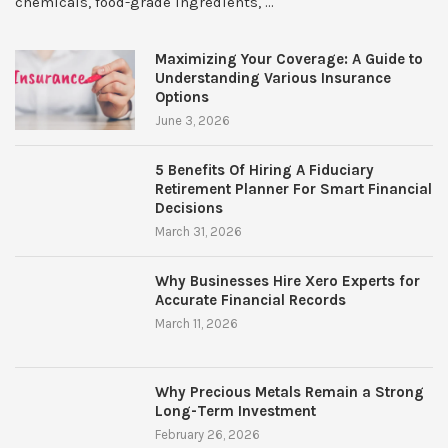
chemicals, food-grade ingredients, …
Maximizing Your Coverage: A Guide to
Understanding Various Insurance
Options
June 3, 2026
5 Benefits Of Hiring A Fiduciary
Retirement Planner For Smart Financial
Decisions
March 31, 2026
Why Businesses Hire Xero Experts for
Accurate Financial Records
March 11, 2026
Why Precious Metals Remain a Strong
Long-Term Investment
February 26, 2026