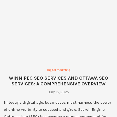
Digital marketing
WINNIPEG SEO SERVICES AND OTTAWA SEO
SERVICES: A COMPREHENSIVE OVERVIEW
July 15, 2025
In today’s digital age, businesses must harness the power
of online visibility to succeed and grow. Search Engine
Optimization (SEO) has become a crucial component for